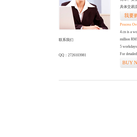
具体交易
我要
Process Ov
4.cn is a w
million RMB
联系我们
5 workdays
For detaile
QQ：2726103981
BUY 