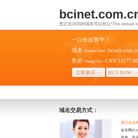
bcinet.com.c
您正在访问的域名可以转让!This domain name i
一口价出售中！
域名
bcinet.com.c
Domain Name:
售价
CNY 11177.0
Listing Price:
立即购买
BUY NOW
>>
>>
域名交易方式：
通过金名网(
金名网(4
简单、安