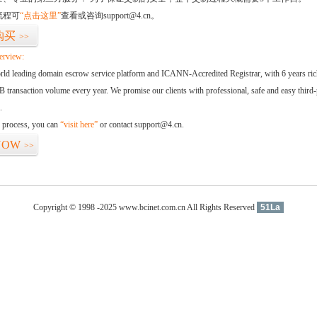
流程可
“点击这里”
查看或咨询support@4.cn。
购买
>>
erview:
orld leading domain escrow service platform and ICANN-Accredited Registrar, with 6 years ri
 transaction volume every year. We promise our clients with professional, safe and easy third-
.
d process, you can
“visit here”
or contact support@4.cn.
NOW
>>
Copyright © 1998 -2025 www.bcinet.com.cn All Rights Reserved
51La